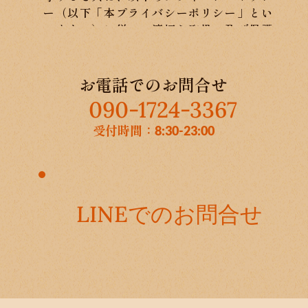
ー（以下「本プライバシーポリシー」とい
います。）に従い、適切な取扱い及び保護
に努めます。なお、本プライバシーポリシ
ーにおいて別段の定めがない限り、本プラ
イバシーポリシーにおける用語の定義は、
お電話でのお問合せ
個人情報保護法の定めに従います。
090-1724-3367
受付時間：
8:30-23:00
1. 個人情報の定義
本プライバシーポリシーにおいて、個人情
報とは、個人情報保護法第2条第1項によ
り定義される個人情報を意味するものとし
ます。
LINEでのお問合せ
2. 個人情報の利用目的
当社は、個人情報を以下の目的で利用いた
します。
当社のサービス、商品等（以下「当社サー
ビス等」といいます。）の提供のため
当社サービス等に関するご案内、お問い合