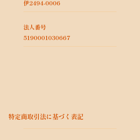
人情報を取り扱いません。但し次の場合は
伊2494-0006
この限りではありません。
法令に基づく場合
人の生命、身体又は財産の保護のために必
法人番号
要がある場合であって、本人の同意を得る
5190001030667
ことが困難であるとき
公衆衛生の向上又は児童の健全な育成の推
進のために特に必要がある場合であって、
本人の同意を得ることが困難であるとき
国の機関もしくは地方公共団体又はその委
託を受けた者が法令の定める事務を遂行す
ることに対して協力する必要がある場合で
あって、本人の同意を得ることにより当該
事務の遂行に支障を及ぼすおそれがあると
き
学術研究機関等に個人データを提供する場
​特定商取引法に基づく表記
合であって、当該学術研究機関等が当該個
人データを学術研究目的で取り扱う必要が
あるとき（当該個人データを取り扱う目的