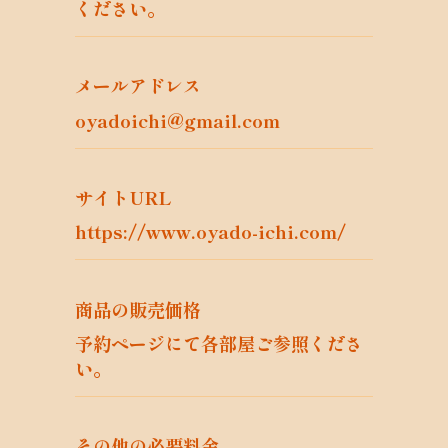
部が学術研究目的である場合を含み、個人
ください。
の権利利益を不当に侵害するおそれがある
場合を除きます。）（当社と当該学術研究
機関等が共同して学術研究を行う場合に限
メールアドレス
ります。）。
oyadoichi@gmail.com
当該要配慮個人情報が、本人、国の機関、
地方公共団体、個人情報保護法第57条第1
項各号に掲げる者その他個人情報保護委員
サイトURL
会規則で定める者により公開されている場
合
https://www.oyado-ichi.com/
本人を目視し、又は撮影することにより、
その外形上明らかな要配慮個人情報を取得
する場合
商品の販売価格
第7.1項但書によって第三者提供にあたら
予約ページにて各部屋ご参照くださ
ないものとされる態様にて要配慮個人情報
の提供を受けるとき
い。
6. 個人情報の安全管理
当社は、個人情報の紛失、破壊、改ざん及
その他の必要料金
び漏洩などのリスクに対して、個人情報の