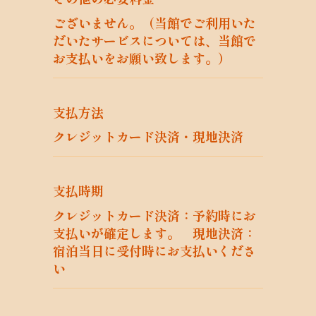
安全管理が図られるよう、当社の従業員に
ございません。（当館でご利用いた
対し、必要かつ適切な監督を行います。ま
だいたサービスについては、当館で
た、当社は、個人情報の取扱いの全部又は
お支払いをお願い致します。）
一部を委託する場合は、委託先において個
人情報の安全管理が図られるよう、必要か
つ適切な監督を行います。当社の安全管理
支払方法
措置の概要は以下のとおりです。
当社は、個人情報保護法及びこれに関連す
クレジットカード決済・現地決済
る法令並びに適用されるガイドライン等を
遵守するとともに、第15項において示し
た窓口にて、個人データの取扱いに関する
支払時期
ご質問・相談及び苦情を受け付けることと
クレジットカード決済：予約時にお
しています。
支払いが確定します。 現地決済：
当社は、取得、利用、保存、提供、削除・
宿泊当日に受付時にお支払いくださ
廃棄等の段階ごとに、取扱方法、責任者・
い
担当者及びその任務等を定めます。
個人データの取扱いに関する責任者を設置
するとともに、整備した取扱方法に従って