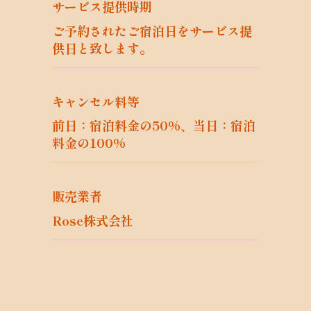
個人データが取り扱われていることを責任
サービス提供時期
者が確認します。また、当社は、法令等や
ご予約されたご宿泊日をサービス提
内部規程等に違反している事実またはその
供日と致します。
おそれを把握した場合の従業者から責任者
に対する報告連絡体制を整備します。さら
に、個人データの取扱状況について、責任
キャンセル料等
者が定期的な点検を行います。
個人データの取扱いに関する留意事項につ
前日：宿泊料金の50%、当日：宿泊
いて、従業員に必要な研修を実施します。
料金の100%
また、個人データについての秘密保持に関
する事項を就業規則に記載します。
個人データを取り扱うことのできる従業者
販売業者
及び本人以外が容易に個人データを閲覧で
Rose株式会社
きない措置を実施します。また、個人デー
タを取り扱う機器、電子媒体及び書類等の
盗難又は紛失等を防止するため、個人デー
タが記録された電子媒体又は個人データが
記載された書類等を、施錠できるキャビネ
ット・書庫等に保管します。さらに、個人