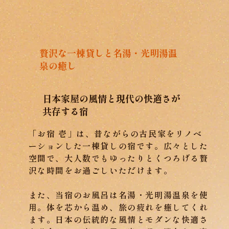
贅沢な一棟貸しと名湯・光明湯温
泉の癒し
日本家屋の風情と現代の快適さが
共存する宿
「お宿 壱」は、昔ながらの古民家をリノベ
ーションした一棟貸しの宿です。広々とした
空間で、大人数でもゆったりとくつろげる贅
沢な時間をお過ごしいただけます。
また、当宿のお風呂は名湯・光明湯温泉を使
用。体を芯から温め、旅の疲れを癒してくれ
ます。日本の伝統的な風情とモダンな快適さ