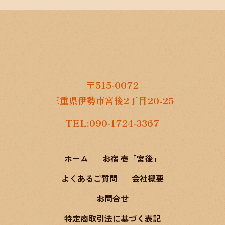
データを取り扱う情報システムが機器のみ
で運用されている場合は、当該機器をセキ
ュリティワイヤー等により固定します。上
記のほか、個人データを取り扱う機器、電
子媒体及び書類等の盗難又は紛失等を防止
するために必要な措置を講じるとともに、
事業所内の移動を含め、当該機器、電子媒
〒515‐0072
体等を持ち運ぶ場合、容易に個人データが
三重県伊勢市宮後2丁目20‐25
判明しないよう措置を実施します。
個人データを取り扱うことのできる機器及
TEL:090-1724-3367
び当該機器を取り扱う従業者を明確化し、
個人データへの不要なアクセスを防止しま
す。個人データを取り扱う機器を外部から
ホーム
お宿 壱「宮後」
の不正アクセス又は不正ソフトウェアから
保護する仕組みを導入します。
よくあるご質問
会社概要
個人データを削除し、又は個人データが記
お問合せ
録された機器及び電子媒体等を廃棄した場
合、責任者が確認をします。
特定商取引法に基づく表記