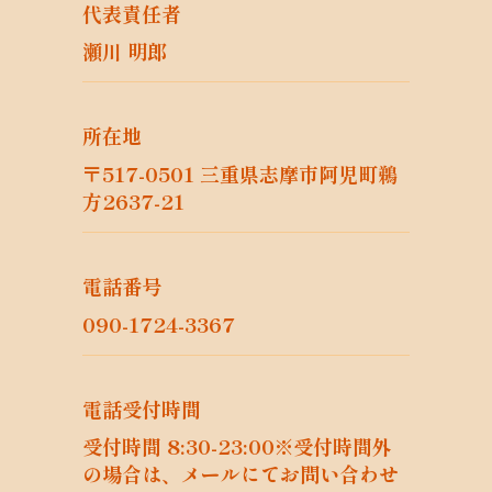
代表責任者
の一部が学術研究目的である場合を含み、
個人の権利利益を不当に侵害するおそれが
瀬川 明郎
ある場合を除きます。）
5. 個人情報の適正な取得
5.1
所在地
当社は、適正に個人情報を取得し、偽りそ
〒517-0501 三重県志摩市阿児町鵜
の他不正の手段により取得しません。
方2637-21
5.2
当社は、次の場合を除き、あらかじめ本人
の同意を得ないで、要配慮個人情報（個人
電話番号
情報保護法第2条第3項に定義されるもの
を意味します。）を取得しません。
090-1724-3367
第4項第1号ないし第4号のいずれかに該当
する場合
学術研究機関等から要配慮個人情報を取得
電話受付時間
する場合であって、当該要配慮個人情報を
受付時間 8:30-23:00※受付時間外
学術研究目的で取得する必要があるとき
の場合は、メールにてお問い合わせ
（当該要配慮個人情報を取得する目的の一