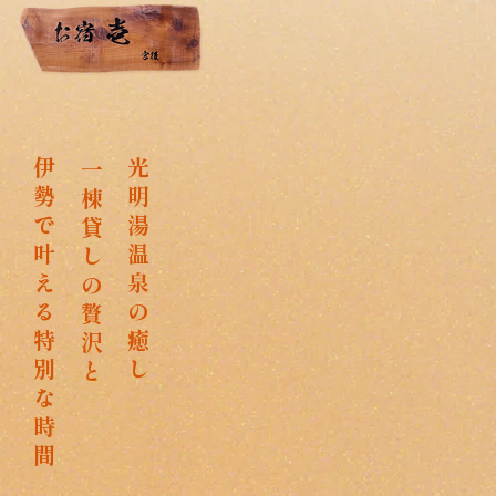
お宿 壱
伊
光
一
勢
明
棟
で
湯
貸
叶
温
し
え
泉
の
る
の
贅
特
癒
沢
別
し
と
な
時
間