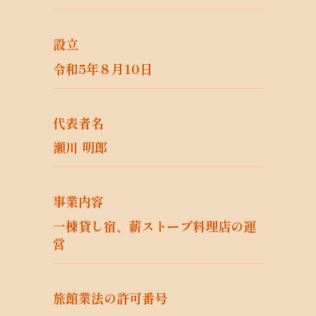
について）
当社サービス等に関連して、個人を識別で
きない形式に加工した統計データを作成す
設立
るため
令和5年８月10日
当社からの情報提供（広告を含む）のため
その他、上記利用目的に付随する目的のた
め
3. 個人情報利用目的の変更
代表者名
当社は、個人情報の利用目的を関連性を有
瀬川 明郎
すると合理的に認められる範囲内において
変更することがあり、変更した場合には個
人情報の主体である個人（以下「本人」と
事業内容
いいます。）に通知し又は公表します。
一棟貸し宿、薪ストーブ料理店の運
営
4. 個人情報利用の制限
当社は、個人情報保護法その他の法令によ
り許容される場合を除き、本人の同意を得
旅館業法の許可番号
ず利用目的の達成に必要な範囲を超えて個