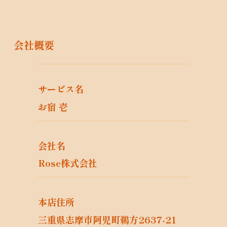
せ等への対応のため
当社サービス等のご案内のため
当社サービス等に関する当社の規約、ポリ
会社概要
シー等（以下「規約等」といいます。）に
違反する行為に対する対応のため
当社サービス等に関する規約等の変更など
を通知するため
サービス名
当社サービス等の改善、新サービス、商品
お宿 壱
等の開発等に役立てるため
取得した閲覧履歴、行動履歴及び購買履歴
等の情報を把握・分析し、当社サービスの
改善・機能追加の実施並びに興味・嗜好に
会社名
応じた新商品・サービス関する開発・広告
Rose株式会社
を行うため
雇用管理、社内手続のため（役職員の個人
情報について）
本店住所
株主管理、会社法その他法令上の手続対応
のため（株主、新株予約権者等の個人情報
三重県志摩市阿児町鵜方2637-21